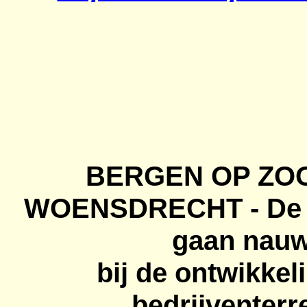
BERGEN OP ZOO
WOENSDRECHT - De B
gaan nau
bij de ontwikkel
bedrijventerr