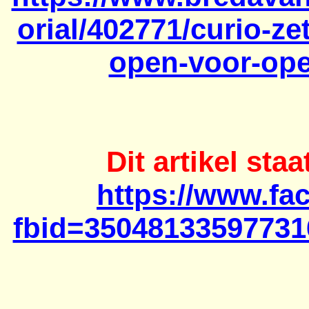
orial/402771/curio-z
open-voor-op
Dit artikel st
https://www.fa
fbid=35048133597731