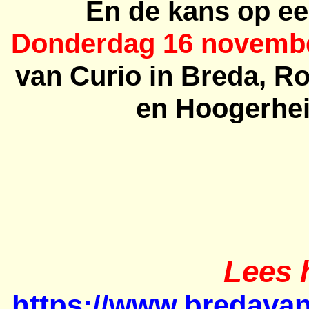
En de kans op ee
Donderdag 16 novemb
van
Curio
in Breda, R
en Hoogerhe
Lees h
https://www.bredavan