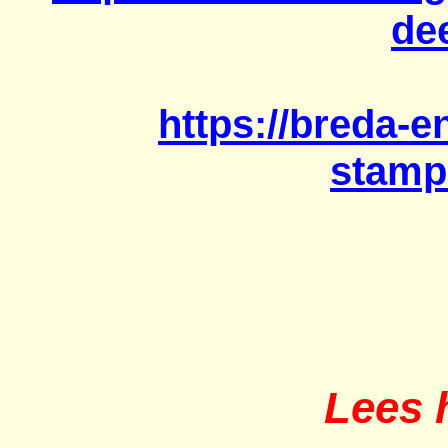
de
https://breda-e
stamp
Lees h