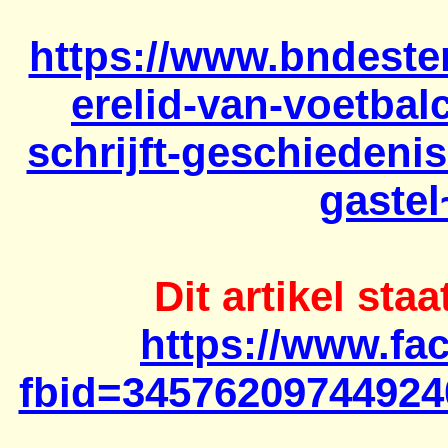
https://www.bndeste
erelid-van-voetbal
schrijft-geschiedeni
gastel
Dit artikel st
https://www.fa
fbid=34576209744924