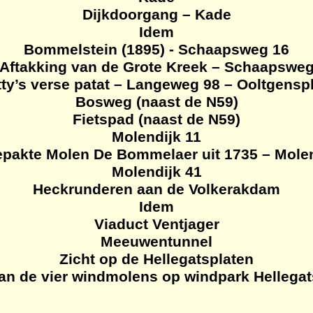
Dijkdoorgang – Kade
Idem
Bommelstein (1895) - Schaapsweg 16
Aftakking van de Grote Kreek – Schaapswe
ty’s verse patat – Langeweg 98 – Ooltgensp
Bosweg (naast de N59)
Fietspad (naast de N59)
Molendijk 11
epakte Molen De Bommelaer uit 1735 – Molen
Molendijk 41
Heckrunderen
aan de
Volkerakdam
Idem
Viaduct Ventjager
Meeuwentunnel
Zicht op de Hellegatsplaten
an de vier windmolens op windpark Hellegat