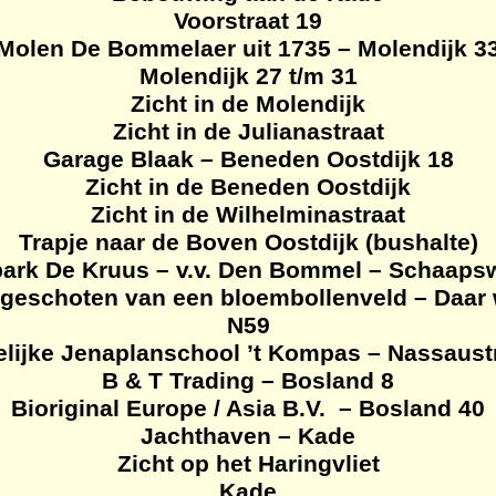
Voorstraat 19
Molen De Bommelaer uit 1735 – Molendijk 3
Molendijk 27 t/m 31
Zicht in de Molendijk
Zicht in de Julianastraat
Garage Blaak – Beneden Oostdijk 18
Zicht in de Beneden Oostdijk
Zicht in de Wilhelminastraat
Trapje naar de Boven Oostdijk (bushalte)
park De Kruus – v.v. Den Bommel – Schaaps
 geschoten van een bloembollenveld – Daar 
N59
elijke Jenaplanschool ’t Kompas – Nassaust
B & T
Trading
– Bosland 8
Bioriginal Europe / Asia B.V.
– Bosland 40
Jachthaven – Kade
Zicht op het Haringvliet
Kade