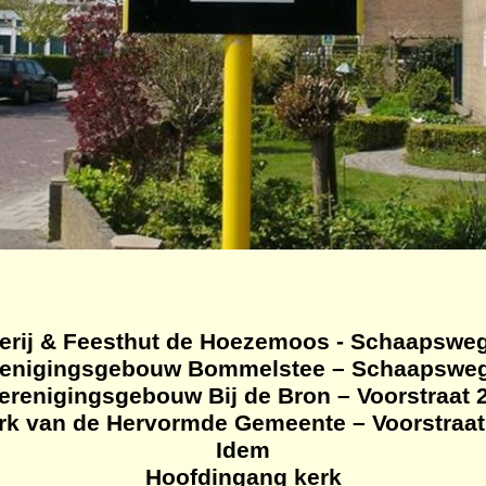
erij & Feesthut de
Hoezemoos
- Schaapsweg
renigingsgebouw Bommelstee – Schaapsweg
erenigingsgebouw Bij de Bron – Voorstraat 
rk van de Hervormde Gemeente – Voorstraat
Idem
Hoofdingang kerk