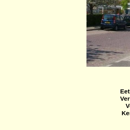
Eet
Ve
V
Ke