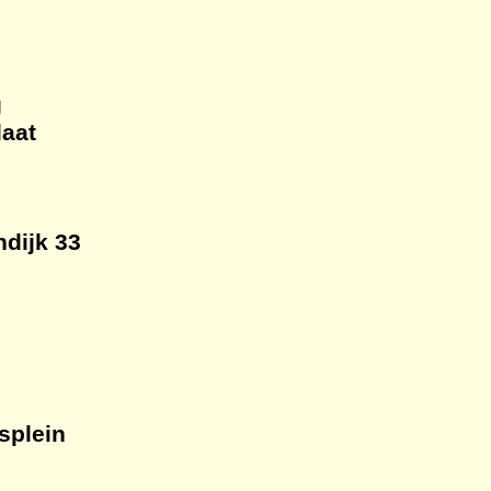
g
laat
dijk 33
splein