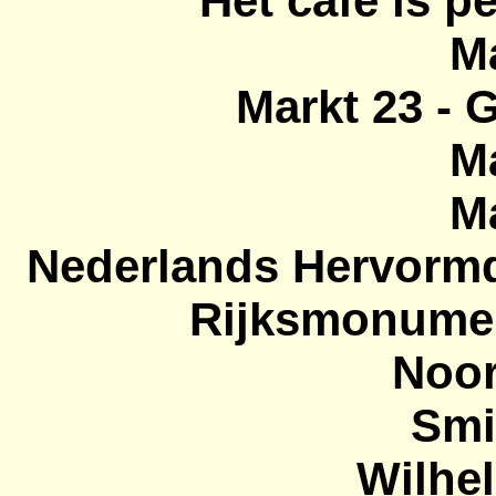
Het café is 
Ma
Markt 23 - 
Ma
Ma
Nederlands Hervorm
Rijksmonumen
Noor
Smi
Wilhel