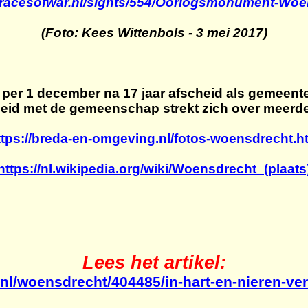
tracesofwar.nl/sights/554/Oorlogsmonument-Wo
(Foto: Kees Wittenbols - 3 mei 2017)
er 1 december na 17 jaar afscheid als gemeent
eid met de gemeenschap strekt zich over meerder
ttps://breda-en-omgeving.nl/fotos-woensdrecht.h
https://nl.wikipedia.org/wiki/Woensdrecht_(plaats
Lees het artikel:
.nl/woensdrecht/404485/in-hart-en-nieren-