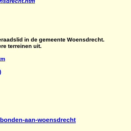
ensdrecht.htm
eraadslid in de gemeente Woensdrecht.
e terreinen uit.
tm
)
verbonden-aan-woensdrecht