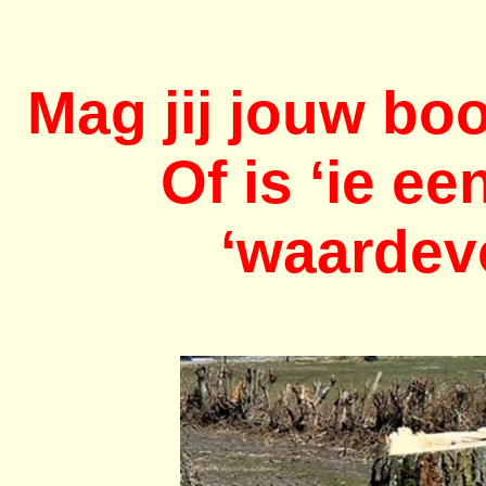
Mag jij jouw b
Of is ‘ie e
‘waardev