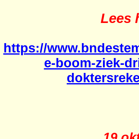
Lees h
https://www.bndestem
e-boom-ziek-dr
doktersrek
19 ok