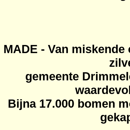
MADE - Van miskende c
zilv
gemeente Drimmele
waardevo
Bijna 17.000 bomen m
geka