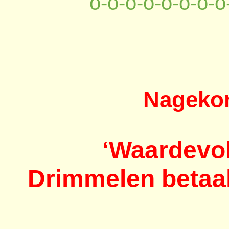
o-o-o-o-o-o-o-o
Nagekom
‘Waardevol
Drimmelen betaal