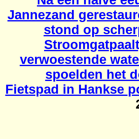
Jannezand gerestaure
stond op scher
Stroomgatpaalt
verwoestende water
spoelden het d
Fietspad in
Hankse
po