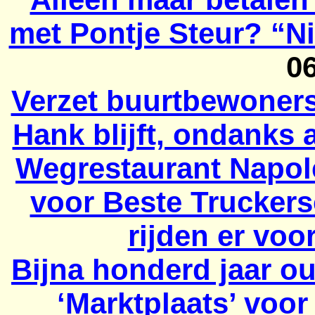
met Pontje Steur? “Ni
0
Verzet buurtbewoner
Hank blijft, ondanks
Wegrestaurant Napol
voor Beste Truckers
rijden er voo
Bijna honderd jaar o
‘Marktplaats’ voo