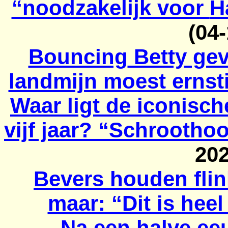
“noodzakelijk voor
H
(04
Bouncing
Betty gev
landmijn moest erns
Waar ligt de iconisc
vijf jaar? “Schrootho
20
Bevers houden flin
maar: “Dit is hee
Na een halve ee