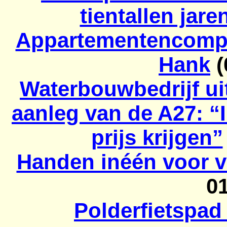
tientallen jar
Appartementencompl
Hank
(
Waterbouwbedrijf ui
aanleg van de A27: “
prijs krijgen”
Handen inéén voor v
0
Polderfietspad