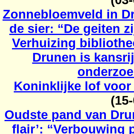
Zonnebloemveld in Dru
de sier: “De geiten z
Verhuizing biblioth
Drunen is kansrij
onderzoe
Koninklijke lof voo
(15
Oudste pand van Drun
flair’: “Verbouwing 