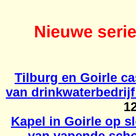
Nieuwe serie
Tilburg en Goirle c
van drinkwaterbedrijf
1
Kapel in Goirle op sl
van
vapende
schol