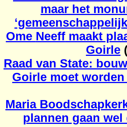
maar het monume
‘gemeenschappelijk 
Ome
Neeff
maakt plaa
Goirle
(
Raad van State: bou
Goirle moet worden 
Maria
Boodschapker
plannen gaan wel