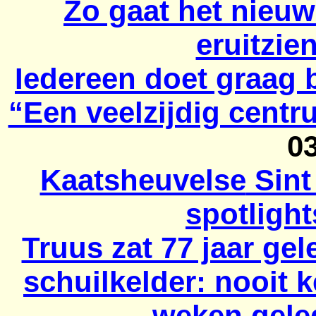
Zo gaat het nieuw
eruitzie
Iedereen doet graag 
“Een veelzijdig centr
0
Kaatsheuvelse
Sint 
spotlight
Truus zat 77 jaar ge
schuilkelder: nooit k
weken gele