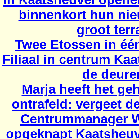
binnenkort hun nie
groot terr
Twee
Etossen
in één
Filiaal in centrum Kaa
de deure
Marja heeft het ge
ontrafeld: vergeet d
Centrummanager 
opgeknapt Kaatsheuve