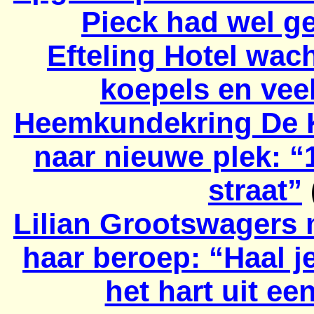
Pieck had wel 
Efteling Hotel wac
koepels en vee
Heemkundekring De Ke
naar nieuwe plek: “
straat”
Lilian
Grootswagers
m
haar beroep: “Haal j
het hart uit ee