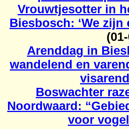
Vrouwtjesotter in h
Biesbosch: ‘We zijn 
(01
Arenddag
in Bie
wandelend en varend
visaren
Boswachter raze
Noordwaard
: “Gebied
voor voge