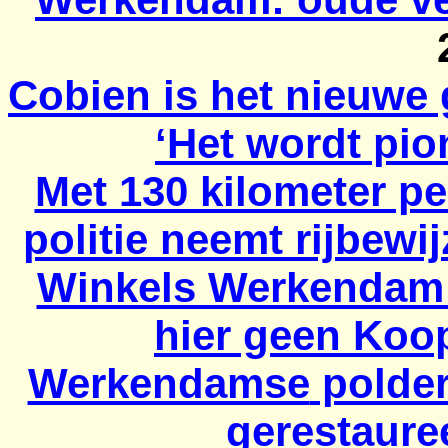
Cobien
is het nieuwe 
‘Het wordt pio
Met 130 kilometer p
politie neemt rijbewi
Winkels Werkendam w
hier geen Koo
Werkendamse
polder
gerestaure