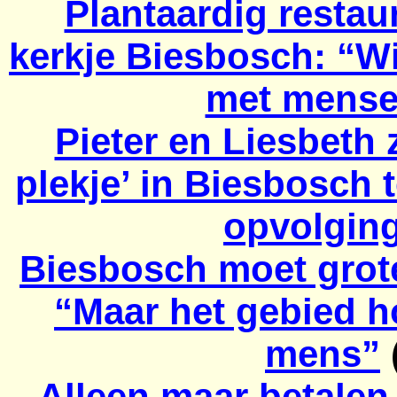
Plantaardig restau
kerkje Biesbosch: “W
met mens
Pieter en Liesbeth 
plekje’ in Biesbosch
opvolgin
Biesbosch moet grote
“Maar het gebied ho
mens”
Alleen maar betalen