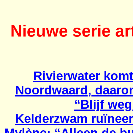
Nieuwe serie a
Rivierwater komt
Noordwaard
, daaro
“Blijf weg
Kelderzwam ruïneer
Mylène
: “Alleen de b