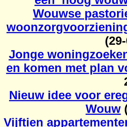
Wouwse pastorie
woonzorgvoorziening
(29
Jonge woningzoekend
en komen met plan vo
Nieuw idee voor ere
Wouw
(
Vijftien appartemente