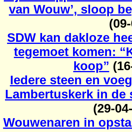
van Wouw’, sloop be
(09
SDW kan dakloze he
tegemoet komen: “Ka
koop”
(16
Iedere steen en voe
Lambertuskerk in de 
(29-04
Wouwenaren in opsta