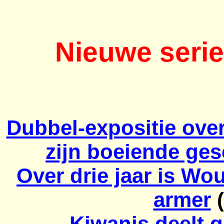
Nieuwe serie
Dubbel-expositie ove
zijn boeiende ges
Over drie jaar is W
armer
(
Kiwanis
deelt g