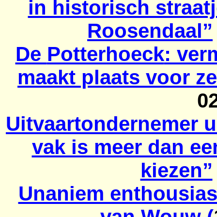
in historisch straa
Roosendaal”
De
Potterhoeck
: ver
maakt plaats voor z
0
Uitvaartondernemer u
vak is meer dan ee
kiezen”
Unaniem enthousias
van Wouw (