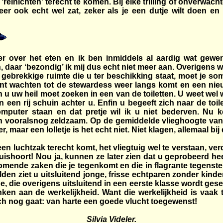
 ‘relnichten’ terecht te komen. Bij elke trilling of onverwac
eer ook echt wel zat, zeker als je een dutje wilt doen e
er over het eten en ik ben inmiddels al aardig wat gewe
 daar ‘bezondig’ ik mij dus echt niet meer aan. Overigens 
gebrekkige ruimte die u ter beschikking staat, moet je som
ant wachten tot de stewardess weer langs komt en een nieuw
u uw heil moet zoeken in een van de toiletten. U weet wel wa
 een rij schuin achter u. Enfin u begeeft zich naar de toile
computer staan en dat pretje wil ik u niet bederven. Nu 
ijn vooralsnog zeldzaam. Op de gemiddelde vlieghoogte van
 maar een lolletje is het echt niet. Niet klagen, allemaal bij
 een luchtzak terecht komt, het vliegtuig wel te verstaan, ve
huishoort! Nou ja, kunnen ze later zien dat u geprobeerd heef
omende zaken die je tegenkomt en die in flagrante tegenstell
lden ziet u uitsluitend jonge, frisse echtparen zonder kind
die overigens uitsluitend in een eerste klasse wordt geser
nken aan de werkelijkheid. Want die werkelijkheid is vaak t
toch nog gaat: van harte een goede vlucht toegewenst!
Silvia Videler.