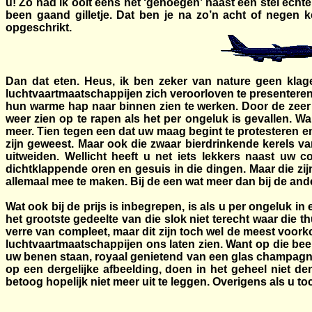
u! Zo had ik ooit eens het ‘genoegen’ naast een stel echte
been gaand gilletje. Dat ben je na zo’n acht of negen k
opgeschrikt.
Dan dat eten. Heus, ik ben zeker van nature geen klag
luchtvaartmaatschappijen zich veroorloven te presenteren,
hun warme hap naar binnen zien te werken. Door de zeer 
weer zien op te rapen als het per ongeluk is gevallen. W
meer. Tien tegen een dat uw maag begint te protesteren en 
zijn geweest. Maar ook die zwaar bierdrinkende kerels van
uitweiden. Wellicht heeft u net iets lekkers naast uw 
dichtklappende oren en gesuis in die dingen. Maar die z
allemaal mee te maken. Bij de een wat meer dan bij de ander,
Wat ook bij de prijs is inbegrepen, is als u per ongeluk in
het grootste gedeelte van die slok niet terecht waar die t
verre van compleet, maar dit zijn toch wel de meest voork
luchtvaartmaatschappijen ons laten zien. Want op die bee
uw benen staan, royaal genietend van een glas champagne, 
op een dergelijke afbeelding, doen in het geheel niet de
betoog hopelijk niet meer uit te leggen. Overigens als u 