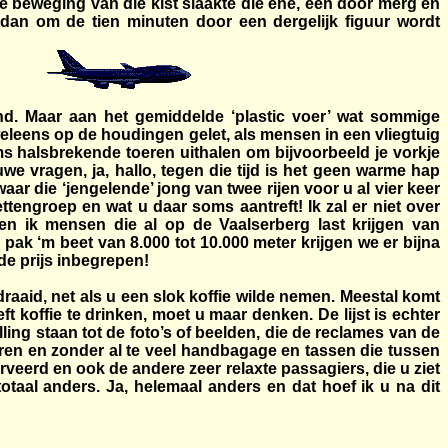
hte beweging van die kist slaakte die ene, een door merg en
n dan om de tien minuten door een dergelijk figuur wordt
nd. Maar aan het gemiddelde ‘plastic voer’ wat sommige
weleens op de houdingen gelet, als mensen in een vliegtuig
s halsbrekende toeren uithalen om bijvoorbeeld je vorkje
e vragen, ja, hallo, tegen die tijd is het geen warme hap
ar die ‘jengelende’ jong van twee rijen voor u al vier keer
ttengroep en wat u daar soms aantreft! Ik zal er niet over
ken ik mensen die al op de Vaalserberg last krijgen van
 pak ‘m beet van 8.000 tot
10.000 meter
krijgen we er bijna
 de prijs inbegrepen!
rdraaid, net als u een slok koffie wilde nemen. Meestal komt
t koffie te drinken, moet u maar denken. De lijst is echter
ing staan tot de foto’s of beelden, die de reclames van de
eren en zonder al te veel handbagage en tassen die tussen
veerd en ook de andere zeer relaxte passagiers, die u ziet
otaal anders. Ja, helemaal anders en dat hoef ik u na dit