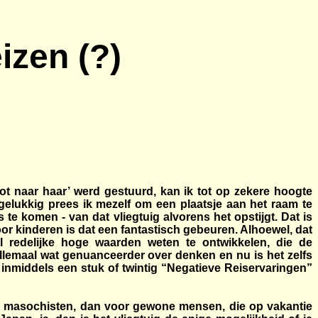
izen (?)
t naar haar’ werd gestuurd, kan ik tot op zekere hoogte
 gelukkig prees ik mezelf om een plaatsje aan het raam te
te komen - van dat vliegtuig alvorens het opstijgt. Dat is
oor kinderen is dat een fantastisch gebeuren. Alhoewel, dat
l redelijke hoge waarden weten te ontwikkelen, die de
llemaal wat genuanceerder over denken en nu is het zelfs
ik inmiddels een stuk of twintig “Negatieve Reiservaringen”
oor masochisten, dan voor gewone mensen, die op vakantie