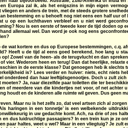
n naar bijvoorbeeld: Australië, Zuid-Amerika of India en J
n Europa zal ik, als het enigszins in mijn eigen vermoge
vliegen en anders de trein, met de steeds grotere snelheden,
n bestemming en u behoeft nog niet eens een half uur of lang
 u op een luchthaven verbleef en u niet werd geconfron
ng? Nou is een eerste of tweede keer de tijd doden op een
erhand allemaal wel. Dan word je ook nog eens geconfronteer
oden?
r op de wat kortere en dus op Europese bestemmingen, c.q. af
eld? Heeft u de tijd al eens goed berekend, hoe lang u st
op! Zowel van de heen- als de terugvlucht en dan spreken w
of vier. Wederom heen en terug! Dan dat heerlijke, relaxte 
Misschien in de eerste klasse? Dat genoegen heb ik slechts 
erkelijkheid is? Lees verder en huiver: niets, echt niets he
 onderdeed dan haar leeftijdsgenootjes. Doch u zult zich ma
et moeten? Ja, naar diezelfde paar toiletten die ter beschik
r een of meerdere van die kindertjes net voor, of net achter
eding houdt en de kinderen alle ruimte wil geven. Dus geen m
en. Maar nu is het zelfs zo, dat veel artsen zich al zorgen 
s haringen in een tonnetje’ is een welbekende uitdrukkin
willekeurig in uw gedachte komt. Ach, na drie of zes haltes 
n en dus luidruchtige passagiers? In een trein kun je ze ont
 paar haltes, weet u wel? Maar in een vliegtuig? Je zult er m