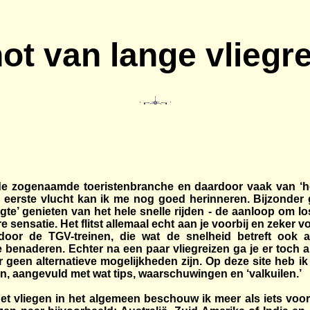
ot van lange vliegre
de zogenaamde toeristenbranche en daardoor vaak van ‘ho
ijn eerste vlucht kan ik me nog goed herinneren. Bijzonder
’ genieten van het hele snelle rijden - de aanloop om los 
ensatie. Het flitst allemaal echt aan je voorbij en zeker v
or de TGV-treinen, die wat de snelheid betreft ook a
 benaderen. Echter na een paar vliegreizen ga je er toch a
 er geen alternatieve mogelijkheden zijn. Op deze site heb 
n, aangevuld met wat tips, waarschuwingen en ‘valkuilen.’
 het vliegen in het algemeen beschouw ik meer als iets v