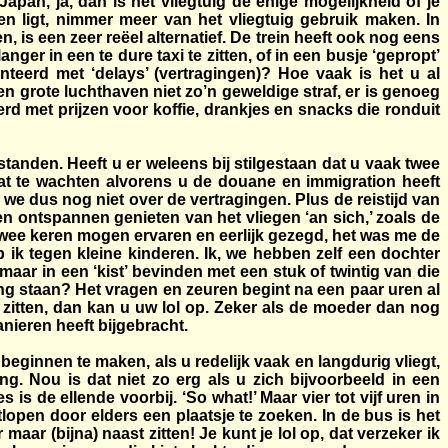
apan, ja, dan is het vliegtuig de enige mogelijkheid of je
n ligt, nimmer meer van het vliegtuig gebruik maken. In
 is een zeer reëel alternatief. De trein heeft ook nog eens
er in een te dure taxi te zitten, of in een busje ‘gepropt’
teerd met ‘delays’ (vertragingen)? Hoe vaak is het u al
 grote luchthaven niet zo’n geweldige straf, er is genoeg
d met prijzen voor koffie, drankjes en snacks die ronduit
standen. Heeft u er weleens bij stilgestaan dat u vaak twee
aat te wachten alvorens u de douane en immigration heeft
e dus nog niet over de vertragingen. Plus de reistijd van
en ontspannen genieten van het vliegen ‘an sich,’ zoals de
twee keren mogen ervaren en eerlijk gezegd, het was me de
b ik tegen kleine kinderen. Ik, we hebben zelf een dochter
ar in een ‘kist’ bevinden met een stuk of twintig van die
king staan? Het vragen en zeuren begint na een paar uren al
 u zitten, dan kan u uw lol op. Zeker als de moeder dan nog
anieren heeft bijgebracht.
beginnen te maken, als u redelijk vaak en langdurig vliegt,
g. Nou is dat niet zo erg als u zich bijvoorbeeld in een
is de ellende voorbij. ‘So what!’ Maar vier tot vijf uren in
lopen door elders een plaatsje te zoeken. In de bus is het
aar (bijna) naast zitten! Je kunt je lol op, dat verzeker ik