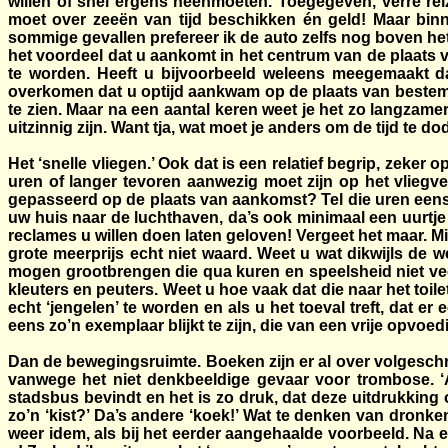
willen of snel ergens heenmoeten. Toegegeven, verre reize
moet over zeeën van tijd beschikken én geld! Maar binne
sommige gevallen prefereer ik de auto zelfs nog boven het 
het voordeel dat u aankomt in het centrum van de plaats va
te worden. Heeft u bijvoorbeeld weleens meegemaakt dat
overkomen dat u optijd aankwam op de plaats van bestemmi
te zien. Maar na een aantal keren weet je het zo langzam
uitzinnig zijn. Want tja, wat moet je anders om de tijd te d
Het ‘snelle vliegen.’ Ook dat is een relatief begrip, zeke
uren of langer tevoren aanwezig moet zijn op het vliegv
gepasseerd op de plaats van aankomst? Tel die uren eens 
uw huis naar de luchthaven, da’s ook minimaal een uurtje 
reclames u willen doen laten geloven! Vergeet het maar. 
grote meerprijs echt niet waard. Weet u wat dikwijls de w
mogen grootbrengen die qua kuren en speelsheid niet veel
kleuters en peuters. Weet u hoe vaak dat die naar het toil
echt ‘jengelen’ te worden en als u het toeval treft, dat e
eens zo’n exemplaar blijkt te zijn, die van een vrije opvo
Dan de bewegingsruimte. Boeken zijn er al over volgeschrev
vanwege het niet denkbeeldige gevaar voor trombose. ‘Al
stadsbus bevindt en het is zo druk, dat deze uitdrukking on
zo’n ‘kist?’ Da’s andere ‘koek!’ Wat te denken van dronke
weer idem, als bij het eerder aangehaalde voorbeeld. Na een