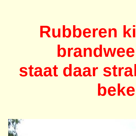
Rubberen ki
brandweer
staat daar st
beke