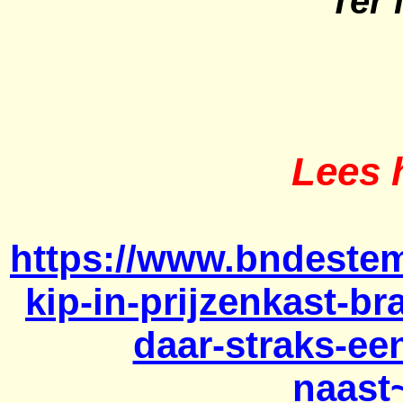
Ter 
Lees h
https://www.bndestem
kip-in-prijzenkast-b
daar-straks-ee
naast