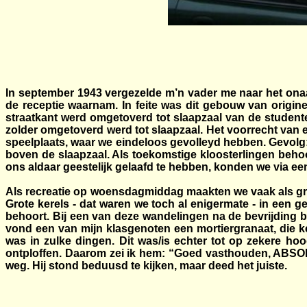
In september 1943 vergezelde m’n vader me naar het onaa
de receptie waarnam. In feite was dit gebouw van origine
straatkant werd omgetoverd tot slaapzaal van de studente
zolder omgetoverd werd tot slaapzaal. Het voorrecht van 
speelplaats, waar we eindeloos gevolleyd hebben. Gevolg: i
boven de slaapzaal. Als toekomstige kloosterlingen beho
ons aldaar geestelijk gelaafd te hebben, konden we via een
Als recreatie op woensdagmiddag maakten we vaak als gr
Grote kerels - dat waren we toch al enigermate - in een ge
behoort. Bij een van deze wandelingen na de bevrijding b
vond een van mijn klasgenoten een mortiergranaat, die kenn
was in zulke dingen. Dit was/is echter tot op zekere hoo
ontploffen. Daarom zei ik hem: “Goed vasthouden, ABSO
weg. Hij stond beduusd te kijken, maar deed het juiste.