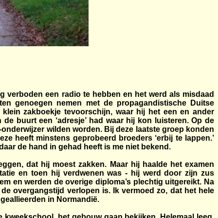
log verboden een radio te hebben en het werd als misdaad
sten genoegen nemen met de propagandistische Duitse
klein zakboekje tevoorschijn, waar hij het een en ander
n de buurt een ‘adresje’ had waar hij kon luisteren. Op de
-onderwijzer wilden worden. Bij deze laatste groep konden
eze heeft minstens geprobeerd broeders ‘erbij te lappen.’
daar de hand in gehad heeft is me niet bekend.
ggen, dat hij moest zakken. Maar hij haalde het examen
itatie en toen hij verdwenen was - hij werd door zijn zus
m en werden de overige diploma’s plechtig uitgereikt. Na
e overgangstijd verlopen is. Ik vermoed zo, dat het hele
e geallieerden in Normandië.
e kweekschool, het gebouw gaan bekijken. Helemaal leeg,