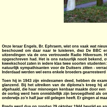
Onze leraar Engels, Br. Ephraem, wist ons vaak wat nieu
beschouwd om daar naar te luisteren, dwz De BBC en
uitzendingen via de ons vertrouwde Radio Hilversum. Hij
opgeschreven had. Het is ons natuurlijk nooit bekend, of 
kweekschool zaten in iedere klas twee soorten studenten:
natuurlijk sympathisanten voor de Duitsers zitten - verr
Inderdaad werden wel eens enkele broeders gearresteerd e
Toen hij in 1943 zijn eindexamen deed, hebben de exam
glanzend. Bij het uitreiken van de diploma’s kreeg hij a
afgehaald, die haar misnoegen kenbaar maakte door een v
de oorlog werd hem onmiddellijk zijn bevoegdheid als on
onderwijs zo’n half jaar stil gelegen heeft. Er gingen al 
Breda werd dus op zondag 29 oktober 1944 bevrijd en spo