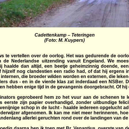
Cadettenkamp – Teteringen
(Foto: M. Kuypers)
ws te vertellen over de oorlog. Het was gedurende de oor
 de Nederlandse uitzending vanuit Engeland. We moe
 haalde dan altijd, een beetje geheimzinnig doende, een 
hijzelf nog clandestien een radio had, of dat hij ergens i
 internen, die broeder wilden worden en externen, die leken
aders dus - en in de vierde klas zat inderdaad een NSBer. D
n hebben enige tijd in de gevangenis doorgebracht. Of hij 
inators geprobeerd hem zo het vuur aan de schenen te le
ls eerste zijn papier overhandigd, zonder uitbundige felic
enijnige schop in de lucht - haalde iedereen opgelucht ade
derwijzer afgenomen. Ik kan me niet meer herinneren, hoe d
maandenlang allerlei geruchten rond over de landingen van d
edig daarna ben ik toen met Br. Venantius, overste van d