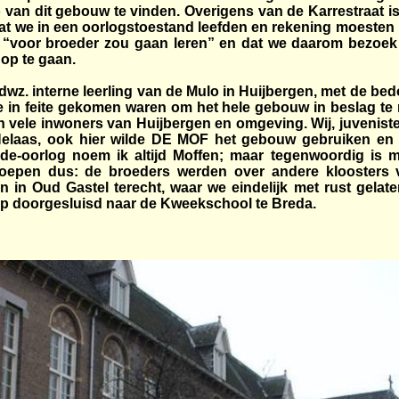
oto van dit gebouw te vinden. Overigens van de Karrestraat 
 dat we in een oorlogstoestand leefden en rekening moeste
an “voor broeder zou gaan leren” en dat we daarom bezoe
 op te gaan.
wz. interne leerling van de Mulo in Huijbergen, met de be
ie in feite gekomen waren om het hele gebouw in beslag t
 van vele inwoners van Huijbergen en omgeving. Wij, juvenis
Helaas, ook hier wilde DE MOF het gebouw gebruiken en 
-de-oorlog noem ik altijd Moffen; maar tegenwoordig is m
groepen dus: de broeders werden over andere kloosters
in Oud Gastel terecht, waar we eindelijk met rust gelaten 
p doorgesluisd naar de Kweekschool te Breda.