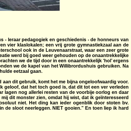
us - leraar pedagogiek en geschiedenis - de honneurs van
en vier klaslokalen; een vrij grote gymnastiekzaal aan de
sterschool ook in de Leuvenaarstraat, waar een zeer grote
reatie werd bij goed weer gehouden op de onaantrekkelijke
rachten we de tijd door in een onaantrekkelijk ‘hol’ ergens
onden we de kapel van het Willibrordushuis gebruiken. Na
ehulde eetzaal gaan.
an dit gebruik, komt het me bijna ongeloofwaardig voor.
 geloof, dat het toch goed is, dat dit tot een ver verleden
 lagen nog allerlei resten van de voorbije oorlog en daar
mij dit monster zien, omdat hij wist, dat ik geïnteresseerd
bsoluut niet. Het ding kan ieder ogenblik door stoten bv.
e sloot neerleggen. NIET gooien.” En toen liep ik hard