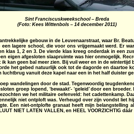
Sint Franciscuskweekschool – Breda
(Foto: Kees Wittenbols – 14 december 2011)
ntrekkelijke gebouw in de Leuvenaarstraat, waar Br. Beat
 een lagere school, die voor ons vrijgemaakt werd. Er war
n klas 1, 2 en 3. De vierde klas kreeg onderdak in een zu
een eigen afgesloten slaapruimte was hier onmogelijk. Rec
k kan geen bal meer zien. Bij vuil weer en in de wintertijd b
orde het gebed natuurlijk ook tot de dagorde en daartoe k
 luchtbrug vanuit deze kapel naar een in het half duister g
oep wandelingen door de stad. Tegenwoordig teugdenkend a
sloten groep lopend, ‘bewaakt’- ‘geleid’ door een broeder. Ik
ezochten we het militaire oefenveld: het cadettenkamp. Daar
elijk niet ontploft was. Verheugd over zijn vondst liet hij 
gte. Een niet-ontplofte granaat heeft mijn belangstelling a
LUUT NIET LATEN VALLEN, en HEEL VOORZICHTIG dáár in d