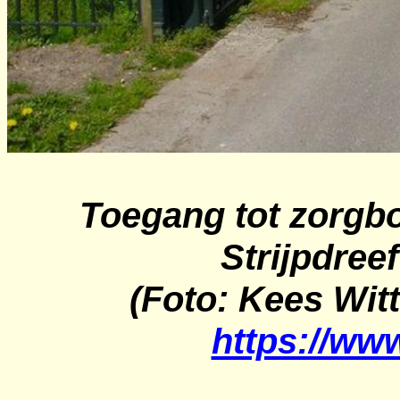
Toegang tot zorgb
Strijpdreef
(
Foto
: Kees Wit
https://ww