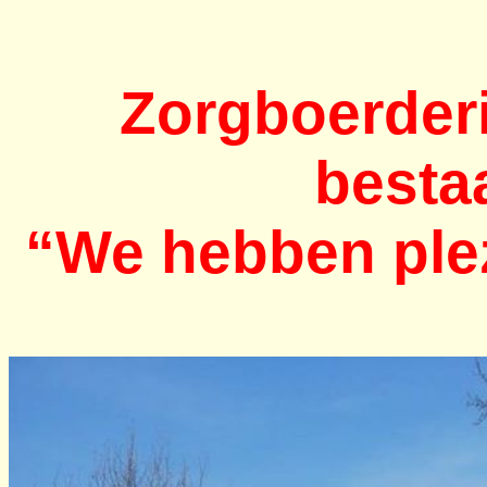
Zorgboerder
bestaa
“We hebben plez