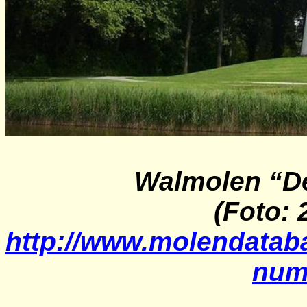
Walmolen “De
(Foto: 
http://www.molendatab
num