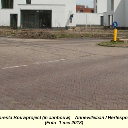
oresta
Bouwproject (in aanbouw) –
Annevillelaan
/
Hertespo
(Foto: 1 mei 2018)